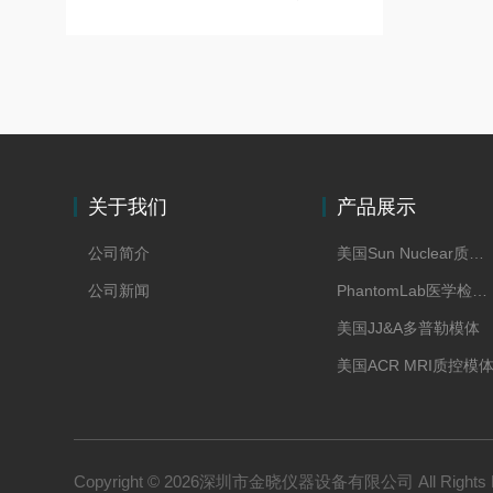
关于我们
产品展示
公司简介
美国Sun Nuclear质控模体
公司新闻
PhantomLab医学检测模体
美国JJ&A多普勒模体
美国ACR MRI质控模
美国CAE模体
美国RPD模体
加拿大True Phantom
Copyright © 2026深圳市金晓仪器设备有限公司 All Rights