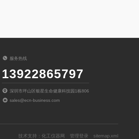
服务热线
13922865797
深圳市坪山区银星生命健康科技园1栋806
sales@ecn-business.com
技术支持：
化工仪器网
管理登录
sitemap.xml