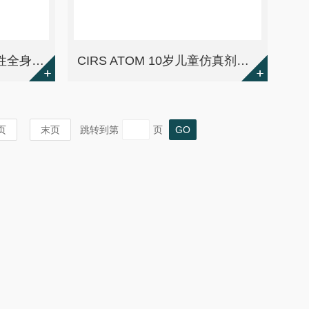
美国CIRS 702-G成年女性全身剂量模体
CIRS ATOM 10岁儿童仿真剂量模体G型
页
末页
跳转到第
页