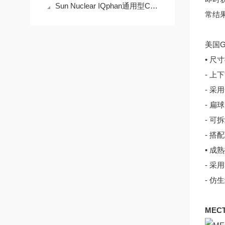
Sun Nuclear IQphan通用型CT图像质量模体功能
常结
美国
• 尺
- 上
- 采
- 扁
- 可
- 搭
• 成
- 采用
- 仿
ME