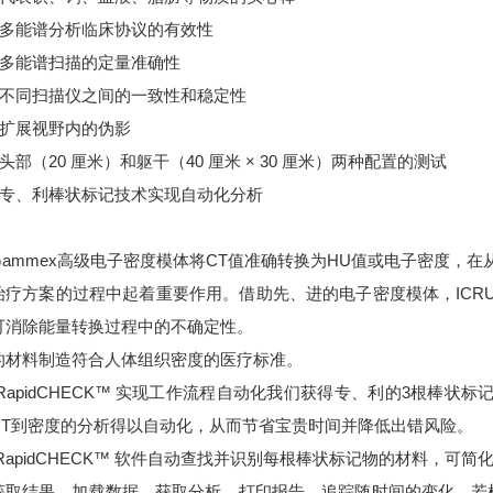
确保多能谱分析临床协议的有效性
验证多能谱扫描的定量准确性
比较不同扫描仪之间的一致性和稳定性
查扩展视野内的伪影
持头部（20 厘米）和躯干（40 厘米 × 30 厘米）两种配置的测试
通过专、利棒状标记技术实现自动化分析
Gammex高级电子密度模体将CT值准确转换为HU值或电子密度，在
治疗方案的过程中起着重要作用。借助先、进的电子密度模体，ICRU
可消除能量转换过程中的不确定性。
的材料制造符合人体组织密度的医疗标准。
 RapidCHECK™ 实现工作流程自动化我们获得专、利的3根棒
CT到密度的分析得以自动化，从而节省宝贵时间并降低出错风险。
RapidCHECK™ 软件自动查找并识别每根棒状标记物的材料，可
获取结果。加载数据。获取分析。打印报告。追踪随时间的变化。若