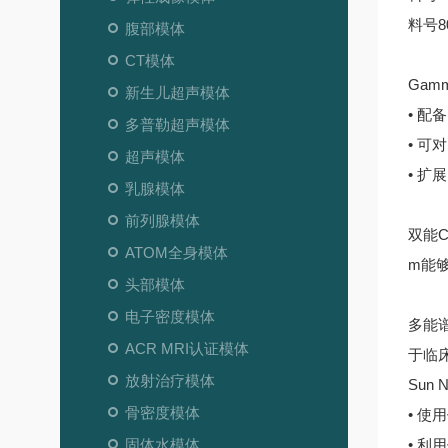
料号8
腹部模体
CT模体
Gam
新生儿超声模体
• 配
多普勒超声模体
• 可
超声模体
• 
乳腺模体
前列腺模体
双能
ATOM全身模体
m能
头部模体
电子密度模体
多能
ACR MRI认证模体
于临
放射治疗模体
Sun
骨密度模体
• 
固体水模体
• 