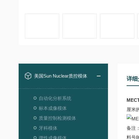
美国Sun Nuclear质控模体
详细
自动化分析系统
ME
标本成像模体
厘米
质量控制检测模体
牙科模体
备注
料号8
弹性成像模体