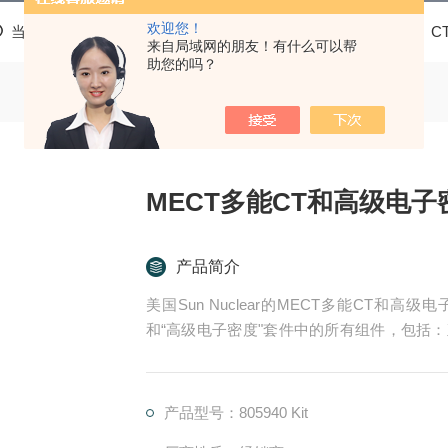
欢迎您！
当前位置：
首页
产品中心
美国Sun Nuclear质控模体
C
来自局域网的朋友！有什么可以帮
助您的吗？
MECT多能CT和高级电
产品简介
美国Sun Nuclear的MECT多能CT和高级电
和“高级电子密度"套件中的所有组件，包括：直
躯干环（深16厘米）、支架、带轮箱以及单独
产品型号：805940 Kit