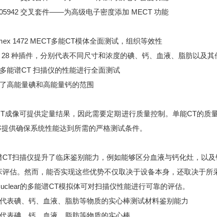
05942 交叉套件——为高级电子密度添加 MECT 功能
mex 1472 MECT多能CT模体全面测试，组织等效性
备 28 种插件，分别代表不同尺寸和浓度的碘、钙、血液、脂肪以及其
对多能谱CT 扫描仪的性能进行全面测试
扩展了高能量碘和高能量钙的范围
CT成像可提供定量结果，因此需要定期进行质量控制。单能CT的质量控
够提供确保系统性能达到所需的严格测试条件。
谱CT扫描仪提升了临床鉴别能力，例如能够区分血液与钙化灶，以
床评估。然而，能否实现这些优势不仅取决于设备本身，还取决于所
 Nuclear的多能谱CT模拟体可对扫描仪性能进行可靠的评估。
使用代表碘、钙、血液、脂肪等物质的实心棒测试材料鉴别能力
利用代表碘、钙、血液、脂肪等物质的实心棒