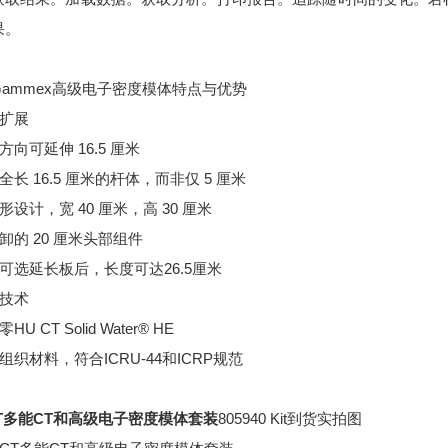
果。
Gammex高级电子密度模体特点与优势
寸扩展
下方向可延伸 16.5 厘米
用全长 16.5 厘米的杆体，而非仅 5 厘米
球形设计，宽 40 厘米，高 30 厘米
拆卸的 20 厘米头部组件
配可选延长板后，长度可达26.5厘米
熟技术
零HU CT Solid Water® HE
生组织材料，符合ICRU-44和ICRP规范
CT多能CT和高级电子密度模体套装
805940 Kit
到货实拍图