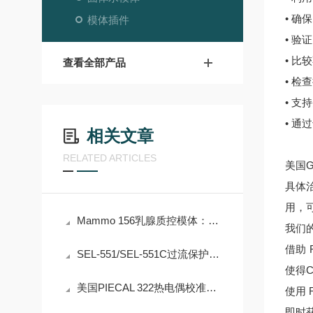
• 
模体插件
• 
• 
查看全部产品
• 检
• 支
• 
相关文章
RELATED ARTICLES
美国
具体
用，
Mammo 156乳腺质控模体：乳腺X线摄影设备合规质控核心解决方案
我们
借助
SEL-551/SEL-551C过流保护及自动重合闸继电器专业论文
使得
美国PIECAL 322热电偶校准仪：高精度便携式温度校准解决方案
使用 
即时