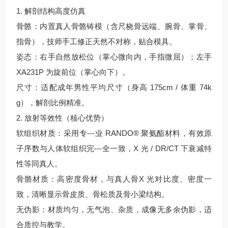
1. 解剖结构高度仿真
骨骼：内置真人骨骼铸模（含尺桡骨远端、腕骨、掌骨、
指骨），技师手工修正天然不对称，贴合模具。
姿态：右手自然放松位（掌心微向内，手指微屈）；左手
XA231P 为旋前位（掌心向下）。
尺寸：适配成年男性平均尺寸（身高 175cm / 体重 74k
g），解剖比例精准。
2. 放射等效性（核心优势）
软组织材质：采用专---业 RANDO® 聚氨酯材料，有效原
子序数与人体软组织完---全一致，X 光 / DR/CT 下衰减特
性等同真人。
骨骼材质：高密度骨材，与真人骨X 光对比度、密度一
致，清晰显示骨皮质、骨松质及骨小梁结构。
无伪影：材质均匀，无气泡、杂质，成像无多余伪影，适
合质控与教学。