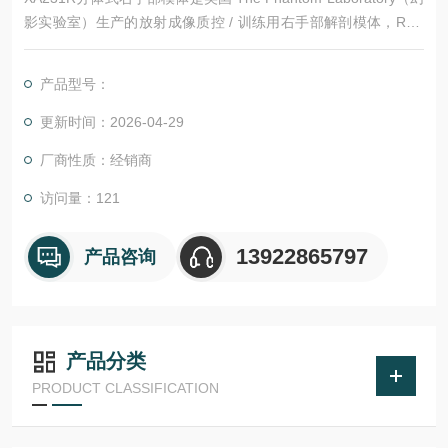
影实验室）生产的放射成像质控 / 训练用右手部解剖模体，R 代
表 Right（右侧），对应左手型号为 XA231P。包含了桡骨和尺骨
的下三分之一部分，以及腕骨和手指骨。双手可以处于旋前状态
产品型号：
或放松状态。
更新时间：2026-04-29
厂商性质：经销商
访问量：121
13922865797
产品咨询
产品分类
PRODUCT CLASSIFICATION