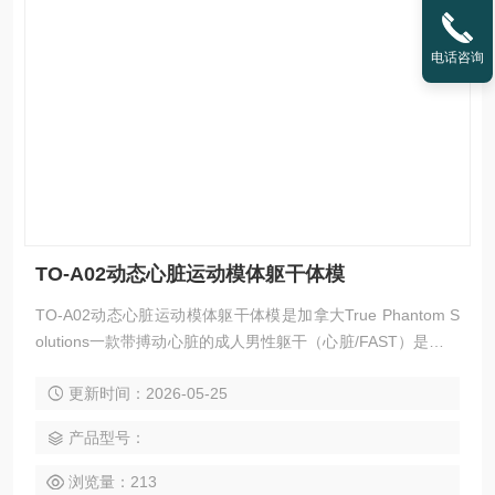
电话咨询
TO-A02动态心脏运动模体躯干体模
TO-A02动态心脏运动模体躯干体模是加拿大True Phantom S
olutions一款带搏动心脏的成人男性躯干（心脏/FAST）是一款
逼真且符合解剖学原理的模拟体，覆盖从颈部到骨盆区域，内
更新时间：2026-05-25
部包含所有主要器官。该模拟体兼容超声和X射线/CT检查，是
血管造影等应用的理想工具。
产品型号：
浏览量：213