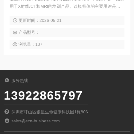
用于X射线/CT和MRI的培训产品。该模拟体的主要用途是用于
培训和演示放射科中的各种患者体位摆放技术。其他用途还包
更新时间：2026-05-21
括通过诊断成像技术进行实践操作，以及通过目视评估确定最
佳扫描条件。该模拟体可选择半透明版或肤色版。
产品型号：
浏览量：137
服务热线
13922865797
深圳市坪山区银星生命健康科技园1栋806
sales@ecn-business.com