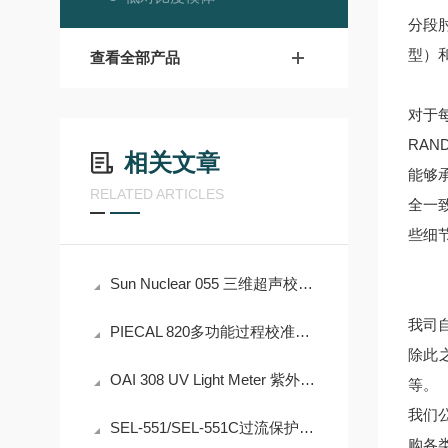
分段
型）和
查看全部产品
对于
RA
相关文章
能够
RELATED ARTICLES
全一
些细
Sun Nuclear 055 三维超声校准体模介绍
我司自
PIECAL 820多功能过程校准器专业论文
除此之外
OAI 308 UV Light Meter 紫外光强度测量仪产品介绍
等。
我们
SEL-551/SEL-551C过流保护及自动重合闸继电器专业论文
购各