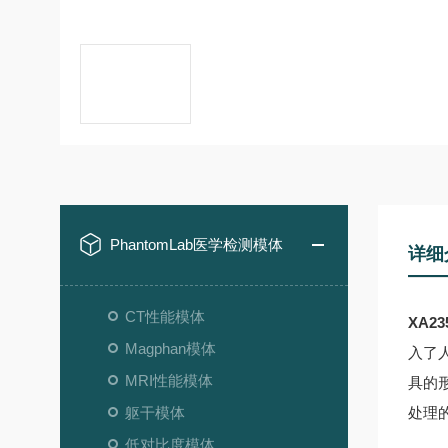
PhantomLab医学检测模体
详细
CT性能模体
XA2
Magphan模体
入了
MRI性能模体
具的
躯干模体
处理
低对比度模体