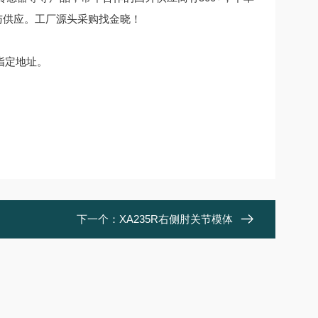
购与供应。工厂源头采购找金晓！
指定地址。
下一个：
XA235R右侧肘关节模体