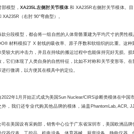
肘部模型，
XA235L左侧肘关节模体
和 XA235R右侧肘关节模体。
 XA235R（右肘 90°弯曲型）。
每款分段模型，都会将一组自然的人体骨骼重建为平均尺寸的男性模具，
NDO® 材料模拟了 X 射线的吸收率、原子序数和软组织的比重。
承受较大的冲击力，并且在持续的搬运过程中也能保持完好无损。损坏
致，它们体现了人类自身的自然特征，比如不对称和关节变形等。在
节进行微调，以方便其在模具中的定位。
2022年1月开始正式成为美国Sun Nuclear/CIRS诊断类模体在
，我们还专业代购其他品牌的模体，涵盖PhantomLab, ACR, JJ&A, Phan
公司在美国设有采购部，销售中心位于广东省深圳市，美国欧洲品牌
类仪器仪表，工控品，机电设备，体育器械，厨房设备，静电仪器，传