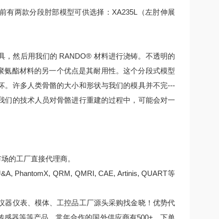
目前有两款分段肘部模型可供选择：XA235L（左肘伸展
然后用我们的 RANDO® 材料进行浇铸。不透明的
这种聚氨酯材料的另一个优点是其耐用性。这个分段式模型
。许多人类骨骼的大小和形状与我们的模具并不完---
我们的技术人员对骨骼进行重建的过程中，可能会对一
中国市场的工厂直接代理商。
tomX, QRM, QMRI, CAE, Artinis, QUART等
仪器仪表、模体、工控品工厂源头采购找金晓！优势代
感器等等产品，常年合作的国外供应商有500+，下单