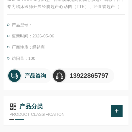
专为临床医师开展经胸超声心动图（TTE）、经食管超声（TE
E）及超声引导下心包穿刺术的技能培训设计。模体采用透明组
织色设计，便于直观观察探头位置与穿刺路径，适配主流超声设
产品型号：
备，可真实还原人体心脏超声成像与穿刺手感。
更新时间：2026-05-06
厂商性质：经销商
访问量：100
13922865797
产品咨询
产品分类
PRODUCT CLASSIFICATION