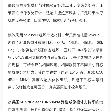
像领域的专业质控与性能验证标准工具，专为剪切波、压
缩弹性成像系统设计，适配主流超声设备，广泛用于医疗
机构设备验收、日常质控、技术培训与科研验证。
模体采用Zerdine® 组织等效材料，背景弹性模量 25kPa，
内置 4 种离散弹性模量目标（8kPa、14kPa、45kPa、80k
Pa），模拟临床软硬病变组织。区别于 049 型的球形目
标，049A 采用阶梯式多直径目标设计，每个阶梯含 6 种直
径规格，可精准评估相同深度、相同刚度下不同尺寸目标
的成像分辨能力。其声学参数（声速 1545m/s、衰减 0.50
dB/cm-MHz）高度匹配人体软组织，B 超下目标呈等回
声，仅弹性成像可区分，真实还原临床检测场景。
该
美国Sun Nuclear CIRS 049A弹性成像模体
支持系统动
态范围测试、长期性能稳定性追踪、弹性成像算法验证，