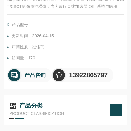
T/CBCT影像质控模体，专为放疗直线加速器 OBI 系统与医用 CT
设备验收、日常质控设计，全面满足 TG142 检测规范。采用模
块化结构，集成高分辨率、低对比度、CT 值线性、几何精度、
产品型号：
图像均匀性等核心检测模块，可精准评估空间分辨率、低对比度
分辨力、层厚、噪声与 HU 稳定性。作为 Catphan 504
更新时间：2026-04-15
厂商性质：经销商
访问量：170
13922865797
产品咨询
产品分类
PRODUCT CLASSIFICATION