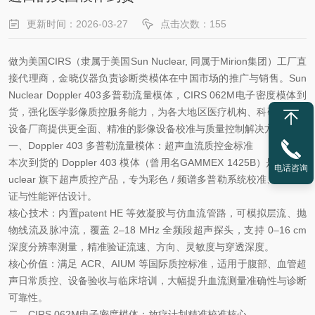
更新时间：2026-03-27
点击次数：155
做为美国CIRS（隶属于美国Sun Nuclear, 同属于Mirion集团）工厂直
接代理商，金晓仪器负责诊断类模体在中国市场的推广与销售。Sun
Nuclear Doppler 403多普勒流量模体，CIRS 062M电子密度模体到
货，强化医学影像质控服务能力，为各大地区医疗机构、科研机构及
设备厂商提供更全面、精准的影像设备校准与质量控制解决方案。
一、Doppler 403 多普勒流量模体：超声血流质控金标准
本次到货的 Doppler 403 模体（曾用名GAMMEX 1425B）是 Sun N
电话咨询
uclear 旗下超声质控产品，专为彩色 / 频谱多普勒系统校准、流速验
证与性能评估设计。
核心技术：内置patent HE 等效凝胶与仿血流管路，可模拟层流、抛
物线流及脉冲流，覆盖 2–18 MHz 全频段超声探头，支持 0–16 cm
深度分辨率测量，精准验证流速、方向、灵敏度与穿透深度。
核心价值：满足 ACR、AIUM 等国际质控标准，适用于腹部、血管超
声日常质控、设备验收与临床培训，大幅提升血流测量准确性与诊断
可靠性。
二、CIRS 062M电子密度模体：放疗计划精准校准核心