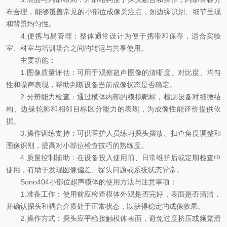
布合理，能够覆盖常见的小部位成像关注点，如边缘识别、细节呈现
和背景均匀性。
4.便携与易管理：整体通常设计为便于携带和保存，适合实验
室、科室与培训场合之间的转运与共享使用。
主要功能：
1.图像质量评估：可用于观察超声图像的清晰度、对比度、均匀
性和噪声表现，帮助判断设备当前成像状态是否稳定。
2.分辨能力检查：通过模体内部的模拟靶标，检测设备对细微结
构、边缘轮廓和相邻目标区分能力的表现，为成像性能评价提供依
据。
3.操作训练支持：可供医护人员练习探头摆放、扫查角度调整和
图像识别，提高对小部位检查技巧的熟练度。
4.质量控制辅助：在设备投入使用前、日常维护后或定期检查中
使用，有助于发现图像偏差、探头问题或系统状态异常。
Sono404小部位超声模体的使用方法与注意事项：
1.准备工作：使用前应检查模体外观是否完好，表面是否清洁，
并确认探头和耦合介质处于正常状态，以获得稳定的成像效果。
2.操作方式：探头应平稳接触模体表面，避免过度挤压或频繁滑