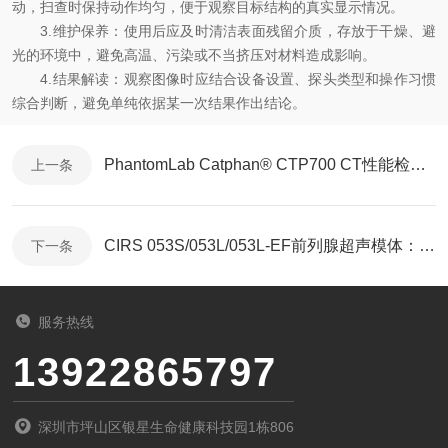
动，扫查时保持动作均匀，便于观察目标结构的真实显示情况。
3.维护保养：使用后应及时清洁表面残留介质，存放于干燥、避
光的环境中，避免高温、污染或不当挤压对材料造成影响。
4.结果解读：观察图像时应结合设备设置、探头类型和操作习惯
综合判断，避免单纯依据某一次结果作出结论。
PhantomLab Catphan® CTP700 CT性能检测模体
上一条
CIRS 053S/053L/053L-EF前列腺超声模体：多模态介入手术质控与实训标准体模
下一条
服务热线
13922865797
深圳市坪山区银星生命健康科技园1栋806