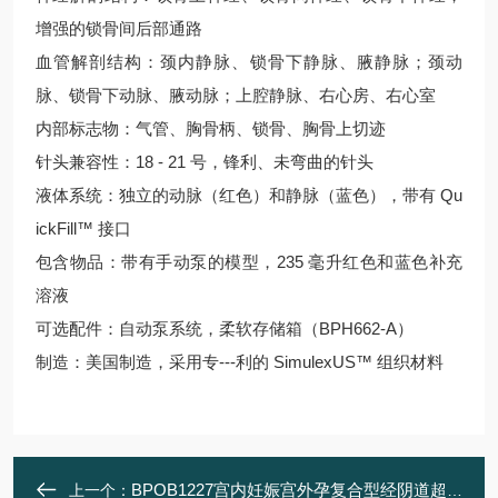
增强的锁骨间后部通路
血管解剖结构：颈内静脉、锁骨下静脉、腋静脉；颈动
脉、锁骨下动脉、腋动脉；上腔静脉、右心房、右心室
内部标志物：气管、胸骨柄、锁骨、胸骨上切迹
针头兼容性：18 - 21 号，锋利、未弯曲的针头
液体系统：独立的动脉（红色）和静脉（蓝色），带有 Qu
ickFill™ 接口
包含物品：带有手动泵的模型，235 毫升红色和蓝色补充
溶液
可选配件：自动泵系统，柔软存储箱（BPH662-A）
制造：美国制造，采用专---利的 SimulexUS™ 组织材料
BPOB1227宫内妊娠宫外孕复合型经阴道超声模体
上一个：