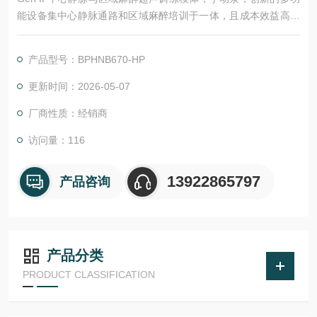
能设备集中心静脉通路和区域麻醉培训于一体，且成本效益高。
该设备是与纽约大学关节病医院麻醉学系主任安迪·罗森伯格博士
合作设计的。它提供了目前全---球最逼真的神经阻滞和中心静脉-
产品型号：BPHNB670-HP
--导管培训。
更新时间：2026-05-07
厂商性质：经销商
访问量：116
13922865797
产品咨询
产品分类
PRODUCT CLASSIFICATION