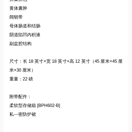
黄体囊肿
阔韧带
母体肠道和结肠
阴道陷凹内积液
副盆腔结构
尺寸：长 18 英寸×宽 18 英寸×高 12 英寸（45 厘米×45 厘
米×30 厘米）
重量：22 磅
附带配件：
柔软型存储箱 [BPH602-B]
私---密防护裙