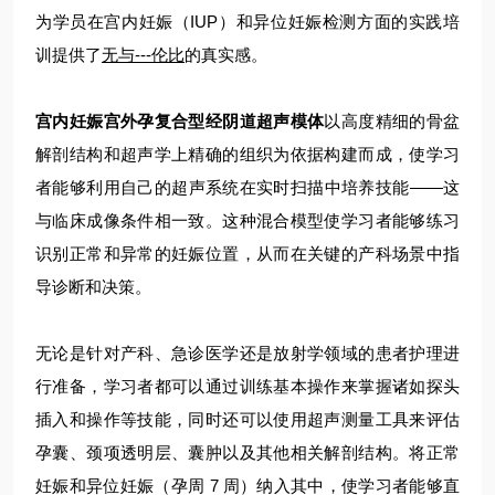
为学员在宫内妊娠（IUP）和异位妊娠检测方面的实践培
训提供了
无与---伦比
的真实感。
宫内妊娠宫外孕复合型经阴道超声模体
以高度精细的骨盆
解剖结构和超声学上精确的组织为依据构建而成，使学习
者能够利用自己的超声系统在实时扫描中培养技能——这
与临床成像条件相一致。这种混合模型使学习者能够练习
识别正常和异常的妊娠位置，从而在关键的产科场景中指
导诊断和决策。
无论是针对产科、急诊医学还是放射学领域的患者护理进
行准备，学习者都可以通过训练基本操作来掌握诸如探头
插入和操作等技能，同时还可以使用超声测量工具来评估
孕囊、颈项透明层、囊肿以及其他相关解剖结构。将正常
妊娠和异位妊娠（孕周 7 周）纳入其中，使学习者能够直