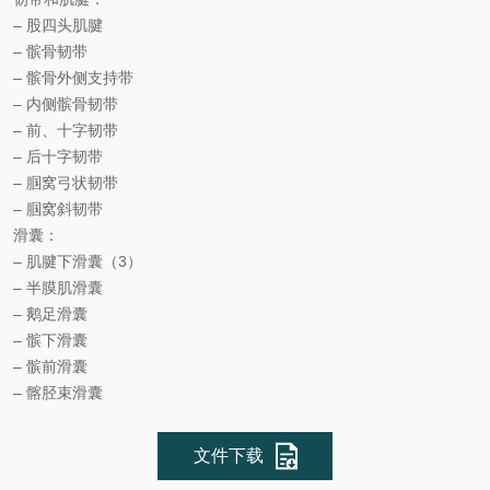
– 股四头肌腱
– 髌骨韧带
– 髌骨外侧支持带
– 内侧髌骨韧带
– 前、十字韧带
– 后十字韧带
– 腘窝弓状韧带
– 腘窝斜韧带
滑囊：
– 肌腱下滑囊（3）
– 半膜肌滑囊
– 鹅足滑囊
– 髌下滑囊
– 髌前滑囊
– 髂胫束滑囊
文件下载