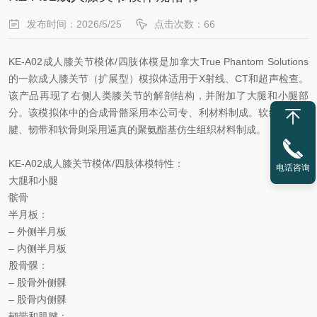
发布时间：2026/5/25
点击次数：66
KE-A02成人膝关节模体/四肢体模是加拿大True Phantom Solutions
的一款成人膝关节（扩展型）模拟体适用于X射线、CT和超声检查。
该产品再现了右侧人类膝关节的解剖结构，并附加了大腿和小腿部
分。该模拟体中的合成骨骼采用本公司专、利材料制成。软组织、肌
腱、韧带和软骨则采用逼真的聚氨酯基仿生组织材料制成。
KE-A02成人膝关节模体/四肢体模特性：
电话咨询
大腿和小腿
髌骨
半月板：
– 外侧半月板
– 内侧半月板
股骨髁：
– 股骨外侧髁
– 股骨内侧髁
韧带和肌腱：