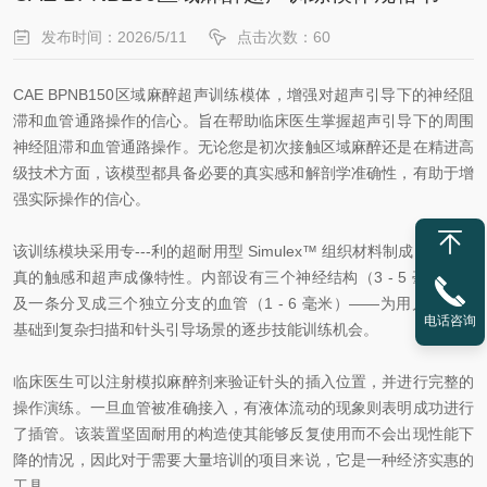
发布时间：2026/5/11
点击次数：60
CAE BPNB150区域麻醉超声训练模体，增强对超声引导下的神经阻
滞和血管通路操作的信心。旨在帮助临床医生掌握超声引导下的周围
神经阻滞和血管通路操作。无论您是初次接触区域麻醉还是在精进高
级技术方面，该模型都具备必要的真实感和解剖学准确性，有助于增
强实际操作的信心。
该训练模块采用专---利的超耐用型 Simulex™ 组织材料制成，具备逼
真的触感和超声成像特性。内部设有三个神经结构（3 - 5 毫米）以
及一条分叉成三个独立分支的血管（1 - 6 毫米）——为用户提供从
电话咨询
基础到复杂扫描和针头引导场景的逐步技能训练机会。
临床医生可以注射模拟麻醉剂来验证针头的插入位置，并进行完整的
操作演练。一旦血管被准确接入，有液体流动的现象则表明成功进行
了插管。该装置坚固耐用的构造使其能够反复使用而不会出现性能下
降的情况，因此对于需要大量培训的项目来说，它是一种经济实惠的
工具。