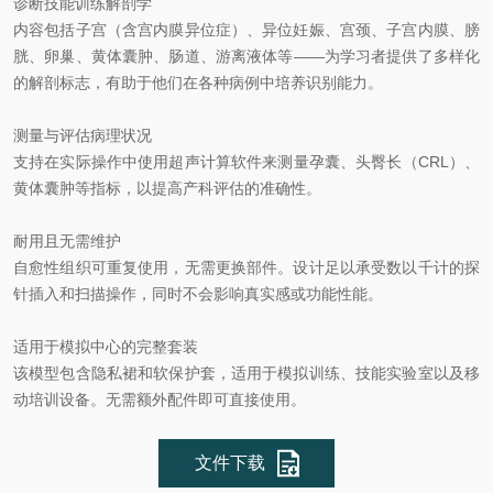
诊断技能训练解剖学
内容包括子宫（含宫内膜异位症）、异位妊娠、宫颈、子宫内膜、膀
胱、卵巢、黄体囊肿、肠道、游离液体等——为学习者提供了多样化
的解剖标志，有助于他们在各种病例中培养识别能力。
测量与评估病理状况
支持在实际操作中使用超声计算软件来测量孕囊、头臀长（CRL）、
黄体囊肿等指标，以提高产科评估的准确性。
耐用且无需维护
自愈性组织可重复使用，无需更换部件。设计足以承受数以千计的探
针插入和扫描操作，同时不会影响真实感或功能性能。
适用于模拟中心的完整套装
该模型包含隐私裙和软保护套，适用于模拟训练、技能实验室以及移
动培训设备。无需额外配件即可直接使用。
文件下载