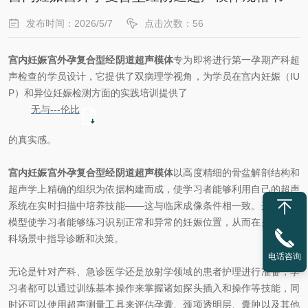
发布时间：2026/5/7
点击次数：56
宫内妊娠宫外孕复合型经阴道超声模体
专为即将进行第一孕期产科超
声检查的学员设计，它提供了双病理学视角，为学员在宫内妊娠（IU
P）和异位妊娠检测方面的实践培训提供了
无与---伦比
的真实感。
宫内妊娠宫外孕复合型经阴道超声模体
以高度精细的骨盆解剖结构和
超声学上精确的组织为依据构建而成，使学习者能够利用自己的超声
系统在实时扫描中培养技能——这与临床成像条件相一致。这种混合
模型使学习者能够练习识别正常和异常的妊娠位置，从而在关键的产
科场景中指导诊断和决策。
电话咨询
无论是针对产科、急诊医学还是放射学领域的患者护理进行准备，学
习者都可以通过训练基本操作来掌握诸如探头插入和操作等技能，同
时还可以使用超声测量工具来评估孕囊、颈项透明层、囊肿以及其他