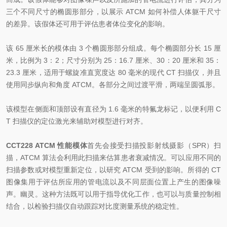
三个不同尺寸的椭圆形部分，以展示 ATCM 如何补偿人体躯干尺寸
的差异。该假体还可用于评估患者体位变化的影响。
该 65 厘米长的模体由 3 个椭圆形部分组成。每个椭圆部分长 15 厘
米，比例为 3：2；尺寸分别为 25：16.7 厘米、30：20 厘米和 35：
23.3 厘米，适用于螺旋准直宽度达 80 毫米的现代 CT 扫描仪，并且
使用同步纵向和角度 ATCM。各部分之间过渡平滑，两端呈圆弧形。
该模型在侧面和顶部设有直径为 1.6 毫米的特氟龙标记，以便利用 C
T 扫描仪的定位激光来辅助对模型进行对齐。
CCT228 ATCM 性能模体
首先会接受扫描投影射线摄影（SPR）扫
描，ATCM 算法会利用此扫描来估算患者衰减情况。可以应用不同的
扫描参数或对模型重新定位，以研究 ATCM 受到的影响。所得的 CT
图像集用于评估所应用的管电流以及不同层面位置上产生的图像噪
声。幽灵。这种方法既可以用于指导优化工作，也可以与质量控制相
结合，以检验扫描仪自动跟踪对比度测量系统的稳定性。