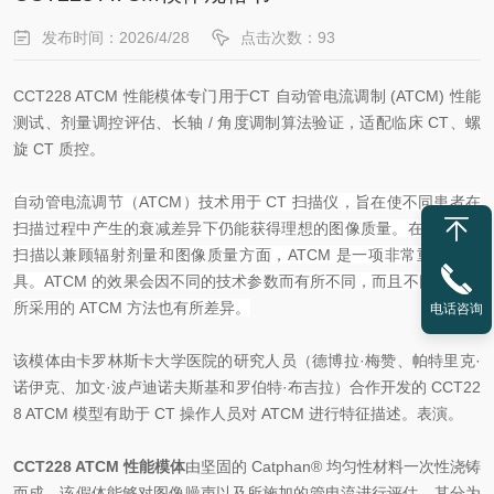
发布时间：2026/4/28
点击次数：93
CCT228 ATCM 性能模体专门用于CT 自动管电流调制 (ATCM) 性能
测试、剂量调控评估、长轴 / 角度调制算法验证，适配临床 CT、螺
旋 CT 质控。
自动管电流调节（ATCM）技术用于 CT 扫描仪，旨在使不同患者在
扫描过程中产生的衰减差异下仍能获得理想的图像质量。在优化 CT
扫描以兼顾辐射剂量和图像质量方面，ATCM 是一项非常重要的工
具。ATCM 的效果会因不同的技术参数而有所不同，而且不同制造商
所采用的 ATCM 方法也有所差异。
电话咨询
该模体由卡罗林斯卡大学医院的研究人员（德博拉·梅赞、帕特里克·
诺伊克、加文·波卢迪诺夫斯基和罗伯特·布吉拉）合作开发的 CCT22
8 ATCM 模型有助于 CT 操作人员对 ATCM 进行特征描述。表演。
CCT228 ATCM 性能模体
由坚固的 Catphan® 均匀性材料一次性浇铸
而成。该假体能够对图像噪声以及所施加的管电流进行评估，其分为