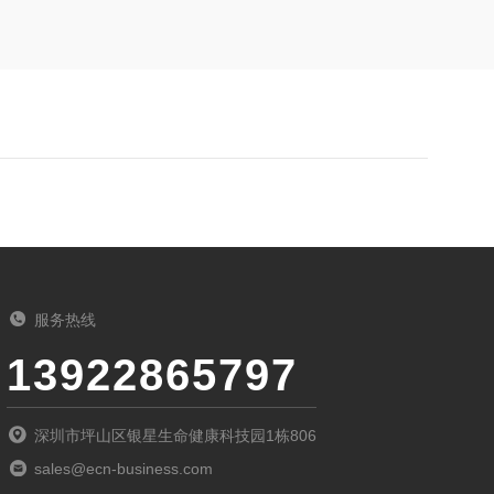
服务热线
13922865797
深圳市坪山区银星生命健康科技园1栋806
sales@ecn-business.com