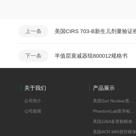
上一条
美国CIRS 703-B新生儿剂量验
下一条
半值层衰减器组800012规格书
关于我们
产品展示
公司简介
美国Sun Nuclear质控模体
公司新闻
PhantomLab医学检测模体
美国JJ&A多普勒模体
美国ACR MRI质控模