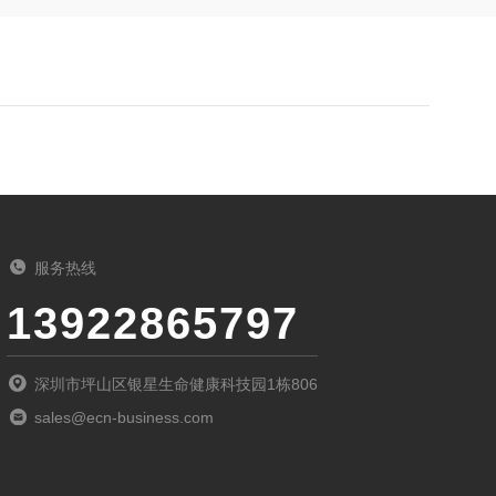
服务热线
13922865797
深圳市坪山区银星生命健康科技园1栋806
sales@ecn-business.com