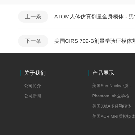
上一条
ATOM人体仿真剂量全身模体 - 男
下一条
美国CIRS 702-B剂量学验证模
关于我们
产品展示
公司简介
美国Sun Nuclear质控模体
公司新闻
PhantomLab医学检测模体
美国JJ&A多普勒模体
美国ACR MRI质控模
美国CAE模体