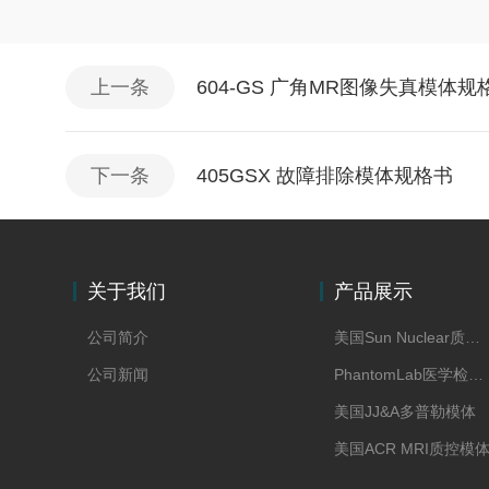
上一条
604-GS 广角MR图像失真模体规
下一条
405GSX 故障排除模体规格书
关于我们
产品展示
公司简介
美国Sun Nuclear质控模体
公司新闻
PhantomLab医学检测模体
美国JJ&A多普勒模体
美国ACR MRI质控模
美国CAE模体