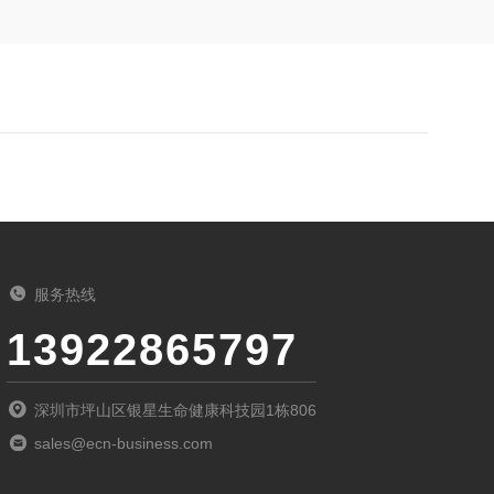
服务热线
13922865797
深圳市坪山区银星生命健康科技园1栋806
sales@ecn-business.com