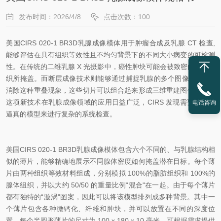
发布时间：2026/4/8
点击次数：100
美国CIRS 020-1 BR3D乳腺成像模体用于肿瘤合成及乳腺 CT 检查,
能够评估在具有组织等效性且不均匀背景下的不同大小病变的可检测
性。在传统的二维乳腺 X 光摄影中，癌性肿块可能会被致密的乳腺组
织所掩盖。而断层成像技术则能够通过捕捉乳腺的多个图像“切片"来
消除这种重叠现象，这些切片可以组合起来形成三维重建图像。随着
这项新技术在乳腺成像领域的应用日益广泛，CIRS 发现需要一种更
电话咨询
逼真的模型来进行复杂的系统检查。
美国CIRS 020-1 BR3D乳腺成像模体包含六个不同的、与乳腺结构相
似的薄片，能够精确地展示不同腺体密度如何掩盖潜在目标。每个薄
片由两种组织等效材料组成，分别模拟 100%的脂肪组织和 100%的
腺体组织，并以大约 50/50 的重量比例“混合"在一起。由于每个薄片
都有独特的“漩涡"图案，因此可以将该模型排列成多种背景。其中一
个薄片包含各种微钙化、纤维和肿块，并可以放置在不同的深度位
置。每个半圆形薄片的尺寸为 100 x 180 x 10 毫米。可根据需求提供