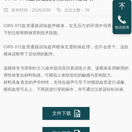
发布时间：2026/3/30
点击次数：76
CIRS 072血管通路训练超声模体，在无压力的环境中培养超声引导
电话咨询
下的注射和静脉穿刺技术技能。
CIRS 072血管通路训练超声模体无需特殊处理，也不会变干。这款
模体还附带了启动用的配件。
该模体专为穿刺针介入操作提供高仿真训练介质。该模体采用耐用的
弹性体复合材料制成，可模拟人体软组织的触感与穿刺阻力。
材料具备真实的声学特性，支持在超声引导下对模拟血管进行成像。
模拟血管可从上、下两面进行穿刺操作，并可通过注射器轻松补液。
文件下载