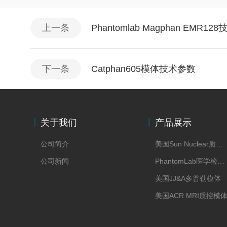
上一条
Phantomlab Magphan EMR12
下一条
Catphan605模体技术参数
关于我们
产品展示
公司简介
美国Sun Nuclear质控模体
公司新闻
PhantomLab医学检测模体
美国JJ&A多普勒模体
美国ACR MRI质控模
美国CAE模体