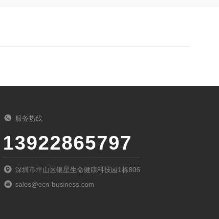
服务热线
13922865797
深圳市坪山区银星生命健康科技园1栋806
sales@ecn-business.com