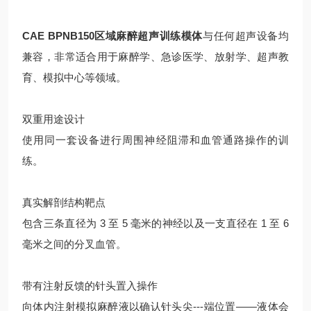
CAE BPNB150区域麻醉超声训练模体
与任何超声设备均
兼容，非常适合用于麻醉学、急诊医学、放射学、超声教
育、模拟中心等领域。
双重用途设计
使用同一套设备进行周围神经阻滞和血管通路操作的训
练。
真实解剖结构靶点
包含三条直径为 3 至 5 毫米的神经以及一支直径在 1 至 6
毫米之间的分叉血管。
带有注射反馈的针头置入操作
向体内注射模拟麻醉液以确认针头
尖---端
位置——液体会