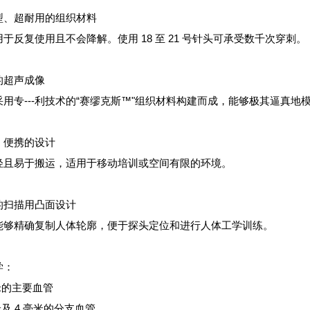
型、超耐用的组织材料
于反复使用且不会降解。使用 18 至 21 号针头可承受数千次穿刺。
的超声成像
采用专---利技术的“赛缪克斯™"组织材料构建而成，能够极其逼真
、便携的设计
轻且易于搬运，适用于移动培训或空间有限的环境。
的扫描用凸面设计
能够精确复制人体轮廓，便于探头定位和进行人体工学训练。
学：
米的主要血管
米及 4 毫米的分支血管