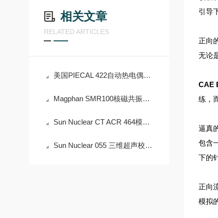
引导
相关文章
RELATED ARTICLES
正向
无论
美国PIECAL 422自动热电偶校准仪的概要
CAE
Magphan SMR100核磁共振模体文献资料
练，
Sun Nuclear CT ACR 464模体,CT设备质控与ACR认证的全能解决方案
逼真
包含
Sun Nuclear 055 三维超声校准体模介绍
下的
正向
模拟