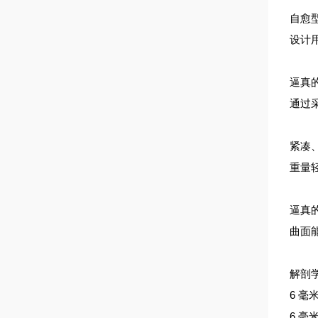
自愈
设计用
逼真
通过
紧凑
重量
逼真
曲面
解剖
6 毫
6 毫