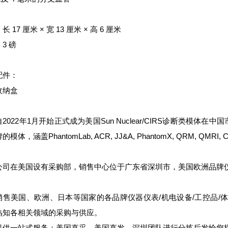
 17 厘米 × 宽 13 厘米 × 高 6 厘米
3 磅
配件：
收纳盒
2022年1月开始正式成为美国Sun Nuclear/CIRS诊断类模
模体，涵盖PhantomLab, ACR, JJ&A, PhantomX, QRM, QMRI,
公司在美国设有采购部，销售中心位于广东省深圳市，美国欧洲品牌
销售美国、欧洲、日本等国家的各品牌仪器仪表/机电设备/工控品/体
熟知各相关领域的采购与供应。
提供一站式服务：美国直采，美国直发，深圳团队进行分拣后发给您