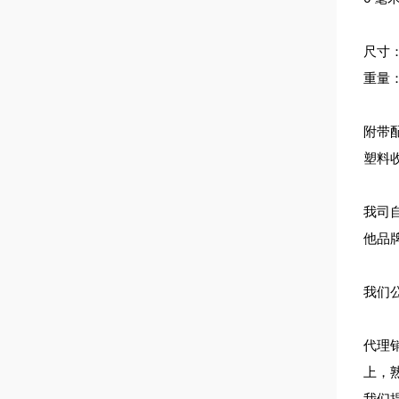
尺寸：长
重量：
附带
塑料
我司自
他品牌的
我们
代理
上，
我们