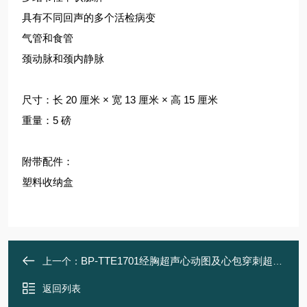
具有不同回声的多个活检病变
气管和食管
颈动脉和颈内静脉
尺寸：长 20 厘米 × 宽 13 厘米 × 高 15 厘米
重量：5 磅
附带配件：
塑料收纳盒
BP-TTE1701经胸超声心动图及心包穿刺超声训练模体
上一个：
返回列表