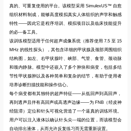
真的、可重复使用的平台。该模型采用 SimulexUS™ 自愈
组织材料制成，能够高度模拟真实人体组织的声学和触感
特性——因此它是程序培训、模拟项目以及临床技能提升
的必---备工具。
该训练模型适用于任何超声成像系统（推荐使用 7.5 至 15
MHz 的线性探头），其包含详细的甲状腺及颈部周围组织
结构图，如左、右甲状腺叶、峡部、气管、食管、颈动脉
和颈内静脉。模型中还嵌入了多个肿块和病变，包括多结
节性甲状腺肿以及各种简单和复杂的结节，有助于使用者
培养诊断扫描技能和操作信心。
每个病变都有其独特的超声特征——从低回声到高回声，
再到透声且伴有高回声或高透声边缘——为 FNB（经皮神
经阻滞）定位和针头可视化营造了一个逼真的训练环境。
用户可以注入液体以确认针头尖---端的位置，而该模型会
自动排出液体，从而允许反复练习而无需重新设置。