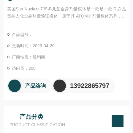
美国Sun Nuclear 705-B儿童全身剂量模体是一款是一款 5 岁儿
童拟人化全身剂量验证模体，属于其 ATOM® 剂量模体系列，主
要用于放射与诊断中的儿童剂量测量与质量保证.705代表 5 岁儿
童 年龄段模体,B代表 标准通用型 孔位配置（3cm × 3cm 全身网
产品型号：
格）,模拟对象为标准 5 岁儿童躯干与骨骼结构,材料为组织等效
环氧树脂，精准模拟软组织、骨骼、肺、脊髓等组织的辐射衰
更新时间：2026-04-20
厂商性质：经销商
访问量：200
13922865797
产品咨询
产品分类
PRODUCT CLASSIFICATION