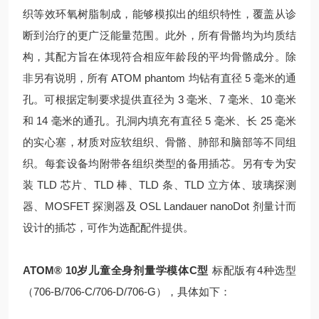
织等效环氧树脂制成，能够模拟出的组织特性，覆盖从诊
断到治疗的更广泛能量范围。此外，所有骨骼均为均质结
构，其配方旨在体现符合相应年龄段的平均骨骼成分。除
非另有说明，所有 ATOM phantom 均钻有直径 5 毫米的通
孔。可根据定制要求提供直径为 3 毫米、7 毫米、10 毫米
和 14 毫米的通孔。孔洞内填充有直径 5 毫米、长 25 毫米
的实心塞，材质对应软组织、骨骼、肺部和脑部等不同组
织。每套设备均附带各组织类型的备用插芯。另有专为安
装 TLD 芯片、TLD 棒、TLD 条、TLD 立方体、玻璃探测
器、MOSFET 探测器及 OSL Landauer nanoDot 剂量计而
设计的插芯，可作为选配配件提供。
ATOM® 10岁儿童全身剂量学模体C型
标配版有4种选型
（706-B/706-C/706-D/706-G），具体如下：