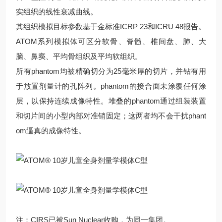
实组织的线性衰减曲线。
其组织模拟目标参数基于金标准ICRP 23和ICRU 48报告。
ATOM系列模拟体可区分软骨、脊髓、椎间盘、肺、大
脑、鼻窦、平均骨组织及平均软组织。
所有phantom均被精确切分为25毫米厚的切片，并钻有用
于放置剂量计的孔阵列。phantom的接合面未涂覆任何涂
层，以保持连续成像特性。堆叠的phantom通过组装装置
和切片间的小型内部对准销固定；这两者均不会干扰phant
om逼真的成像特性。
注：CIRS已被Sun Nuclear收购，为同一集团。