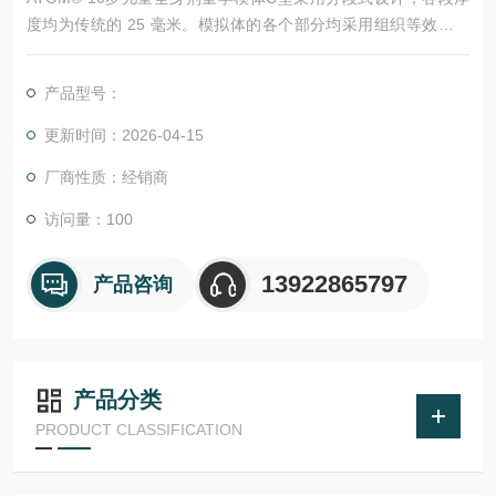
度均为传统的 25 毫米。模拟体的各个部分均采用组织等效环氧
树脂制成，能够模拟出卓、越的组织特性，覆盖从诊断到治疗的
更广泛能量范围。此外，所有骨骼均为均质结构，其配方旨在体
产品型号：
现符合相应年龄段的平均骨骼成分。
更新时间：2026-04-15
厂商性质：经销商
访问量：100
13922865797
产品咨询
产品分类
PRODUCT CLASSIFICATION