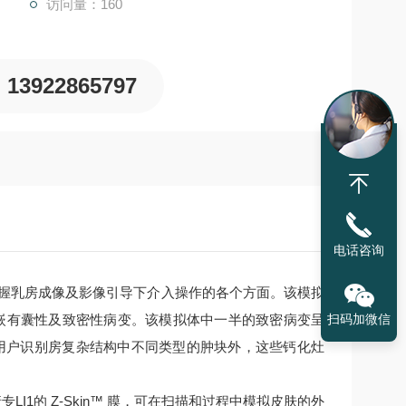
访问量：160
13922865797
电话咨询
握乳房成像及影像引导下介入操作的各个方面。该模拟
并嵌有囊性及致密性病变。该模拟体中一半的致密病变呈
扫码加微信
助用户识别房复杂结构中不同类型的肿块外，这些钙化灶
专LI1的 Z-Skin™ 膜，可在扫描和过程中模拟皮肤的外