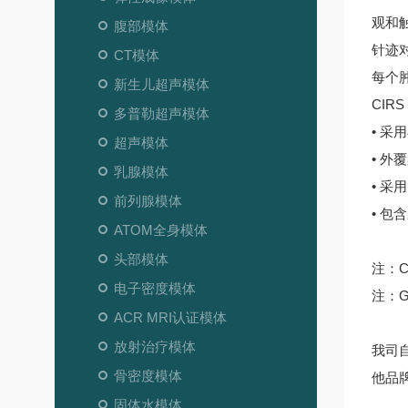
观和
腹部模体
针迹
CT模体
每个
新生儿超声模体
CIR
多普勒超声模体
• 
超声模体
• 外
乳腺模体
• 
前列腺模体
• 
ATOM全身模体
头部模体
注：C
电子密度模体
注：G
ACR MRI认证模体
放射治疗模体
我司自
骨密度模体
他品牌的
固体水模体