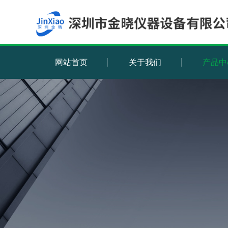
网站首页
关于我们
产品中