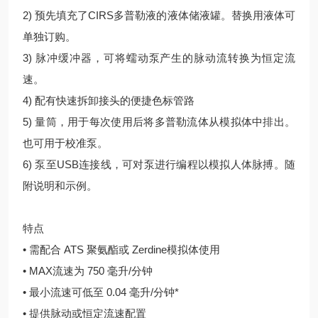
2) 预先填充了CIRS多普勒液的液体储液罐。替换用液体可
单独订购。
3) 脉冲缓冲器，可将蠕动泵产生的脉动流转换为恒定流
速。
4) 配有快速拆卸接头的便捷色标管路
5) 量筒，用于每次使用后将多普勒流体从模拟体中排出。
也可用于校准泵。
6) 泵至USB连接线，可对泵进行编程以模拟人体脉搏。随
附说明和示例。
特点
• 需配合 ATS 聚氨酯或 Zerdine模拟体使用
• MAX流速为 750 毫升/分钟
• 最小流速可低至 0.04 毫升/分钟*
• 提供脉动或恒定流速配置