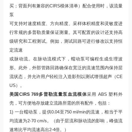
买；背面列有兼容的CIRS模体清单）配合使用时，该流量
泵
可支持对速度精度、方向精度、采样体积精度和灵敏度进
行常规的多普勒质量保证测量。其可配置的设计还支持高
级研究和工程测试。例如，测试回路可进行修改以支持恒
定流速
或脉动流。在脉动流模式下，蠕动泵可编程生成生理波
形。此外，外部管路回路确保在宽泛的流速范围内保持层
流状态，并允许用户轻松注入造影剂以测试增强超声（CE
US）。
美国CIRS 769多普勒流量泵血流模体
采用 ABS 塑料外
壳，可方便地存放建立流路所需的所有配件，包括：
1) 一台蠕动泵，提供0.04至750 ml/min的流速，相当于平
均流速为2-70 cm/s。（由于层流和脉动流的影响，峰值流
速将比平均流速高出2-4倍。）