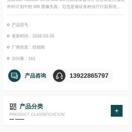
外科计划中的 MR 图像失真。它也是验证各种治疗计划系统中使
用的图像融合和可变形图像配准算法的有用工具。组织等效的拟
人设计与临床成像场景密切匹配，可以使用 X 射线、计算机断层
产品型号：
扫描和磁共振对体模进行成像。
更新时间：2026-03-26
厂商性质：经销商
访问量：161
13922865797
产品咨询
产品分类
PRODUCT CLASSIFICATION