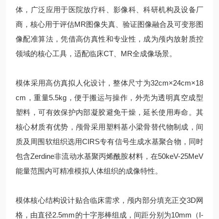
体，广泛应用于医院放疗科、影像科、科研机构及设备厂
商，核心用于评估MR图像失真、验证图像融合及可变形图
像配准算法，凭借高仿真性和专业性，成为颅内放射质控
领域的核心工具，适配临床CT、MR全成像场景。
模体采用高仿真拟人化设计，整体尺寸为32cm×24cm×18
cm，重量5.5kg，便于搬运与操作，外壳为透明真空成型
塑料，可有效保护内部凝胶避免干燥，延长使用寿命。其
核心材质有优势，颅骨采用塑料基小梁骨替代物制成，间
质及周围软组织选用CIRS专有信号生成水基聚合物，同时
包含Zerdine非流动水基聚丙烯酰胺材料，在50keV-25MeV
能量范围内可精准模拟人体组织的成像特性。
模体核心结构设计贴合临床需求，颅内部分填充正交3D网
格，由直径2.5mm的十字形棒组成，间距分别为10mm（I-